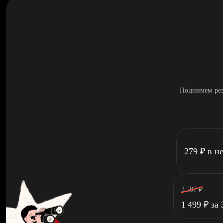
Поднимем рез
279
₽
в н
3 587
₽
1 499
₽
за 