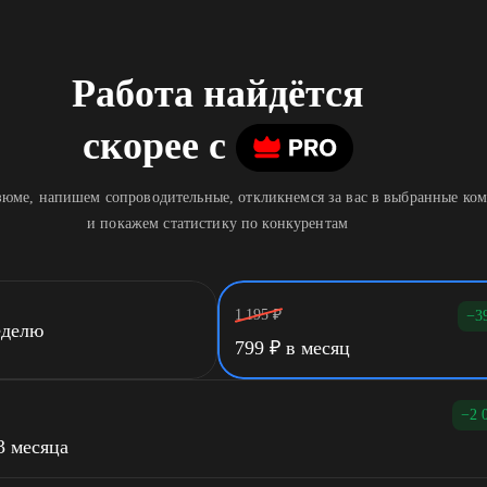
Работа найдётся
скорее
c
юме, напишем сопроводительные, откликнемся за вас в выбранные ко
и покажем статистику по конкурентам
1 195
₽
−3
еделю
799
₽
в месяц
−2 
3 месяца