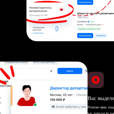
Вас выделя
Резюме ярко под
вас пригласят р