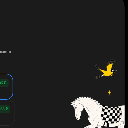
мпании
96
₽
088
₽