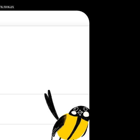
ткликах