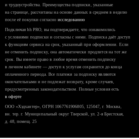
тратите много времени на поиск и вручную поднимаете
и трудоустройства. Преимущества подписки, указанные
резюме
на странице, рассчитаны на основе данных в среднем в неделю
после её покупки согласно
хотите сравнить себя с конкурентами и оценить шансы
исследованию
Подключая hh PRO, вы подтверждаете, что ознакомились
с условиями подписки и согласны с ними. Подписка даёт доступ
к функциям сервиса на срок, указанный при оформлении. Если
не отменить подписку, она автоматически продлится на тот же
срок. Вы имеете право в любое время отменить подписку
в личном кабинете — доступ к услугам сохранится до конца
оплаченного периода. Все платежи за подписку являются
окончательными и не подлежат возврату, кроме случаев,
предусмотренных законодательством. Полные условия есть
в оферте
ООО «Хэдхантер», ОГРН 1067761906805, 125047, г. Москва,
вн. тер. г. Муниципальный округ Тверской, ул. 2-я Брестская,
д. 48, помещ. 25