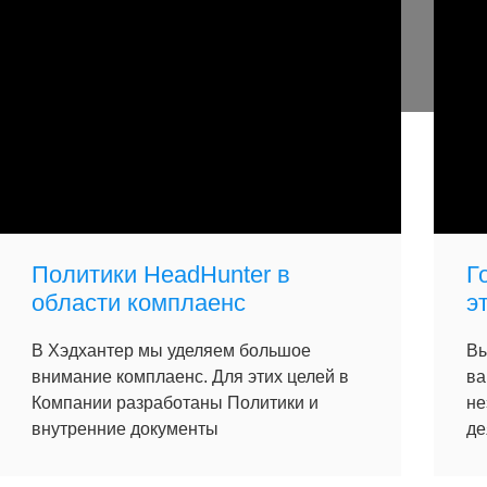
Политики HeadHunter в
Г
области комплаенс
э
В Хэдхантер мы уделяем большое
Вы
внимание комплаенс. Для этих целей в
ва
Компании разработаны Политики и
не
внутренние документы
де