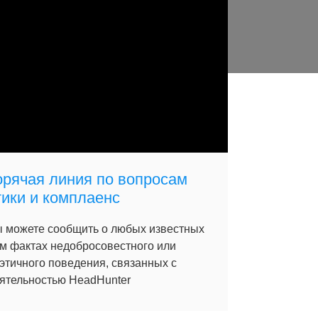
орячая линия по вопросам
тики и комплаенс
 можете сообщить о любых известных
м фактах недобросовестного или
этичного поведения, связанных с
ятельностью HeadHunter