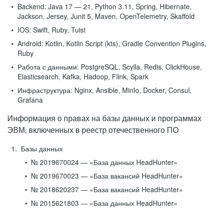
Backend:
Java 17 — 21, Python 3.11, Spring, Hibernate,
Jackson, Jersey, Junit 5, Maven, OpenTelemetry, Skaffold
IOS:
Swift, Ruby, Tuist
Android:
Kotlin, Kotlin Script (kts), Gradle Convention Plugins,
Ruby
Работа с данными:
PostgreSQL, Scylla, Redis, ClickHouse,
Elasticsearch, Kafka, Hadoop, Flink, Spark
Инфраструктура:
Nginx, Ansible, MinIo, Docker, Consul,
Grafana
Информация о правах на базы данных и программах
ЭВМ, включенных в реестр отечественного ПО
Базы данных
№ 2019670024 — «База данных HeadHunter»
№ 2019670023 — «База вакансий HeadHunter»
№ 2018620237 — «База вакансий HeadHunter»
№ 2015621803 — «База данных HeadHunter»