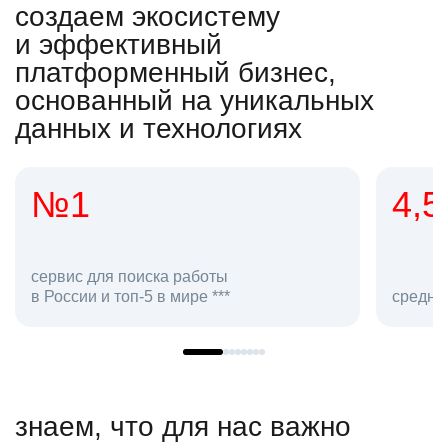
создаем экосистему
и эффективный
платформенный бизнес,
основанный на уникальных
данных и технологиях
4,5
ска работы
5 в мире ***
средняя оценка hh.ru как р
знаем, что для нас важно