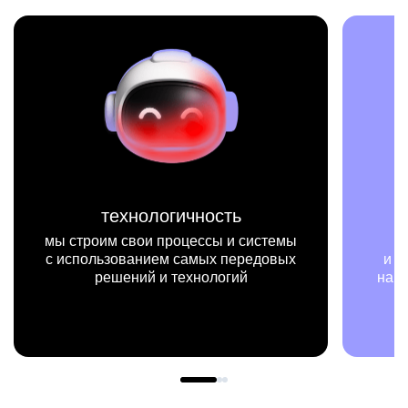
технологичность
мисс
им свои процессы и системы
мы на конкрет
ьзованием самых передовых
и примерах видим,
ешений и технологий
нашей работы мен