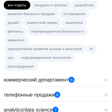
все отделы
продукты и проекты
разработка
развитие бизнеса и продажи
тестирование
дизайн
клиентский сервис
аналитика
финансы
информационная безопасность
маркетинг
корпоративное развитие рынков и капиталов
hr
axo
информационные технологии
юриспруденция
коммерческий департамент
9
Key Account Manager (EdTech)
телефонные продажи
8
HeadHunter::Коммерческий департамент
4 авг. 2026
Менеджер по продажам B2B (сегмент SMB)
analytics/data science
150000 ₽
7