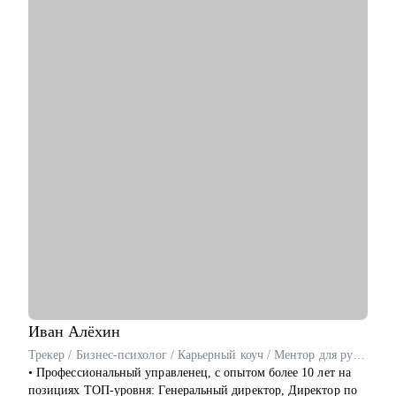
вам создать резюме, которое будет выделяться среди других.
• Проведение "пробного" собеседования: тренинговое
собеседование, в ходе которого дам развернутую обратную
связь по вашим компетенциям и рекомендации для их
развития.
• Менторство для HR специалистов: оценка компетенций,
карьерное консультирование, помощь в решении рабочих и
карьерных вопросов.
Кому могу помочь:
• Junior/Middle/Senior специалистам бэк-офисных функций
(HR, юристы, менеджеры проектов, закупки, логистика,
финансы) и продаж.
• Руководителям команд бэк-офисных функций и отдела
продаж.
Иван
Алёхин
Трекер / Бизнес-психолог / Карьерный коуч / Ментор для руководителей среднего и высшего звена
• Профессиональный управленец, с опытом более 10 лет на
позициях ТОП-уровня: Генеральный директор, Директор по