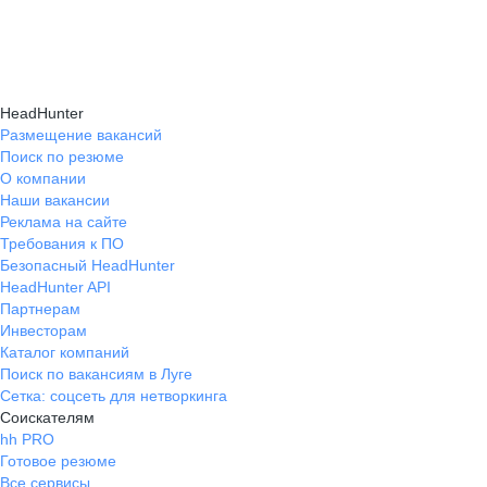
подходящие направления роста и повысить
текущем месте работы и о том, кому он будет
Создать план карьерного роста помогут
эффективность карьерного движения.
полезен, с какими запросами работает.
карьерные эксперты на hh.ru: они определят
Вы точно найдёте того, кто вам нужен!
ваши сильные стороны, поставят цели
HeadHunter
и предложат конкретные шаги для успешного
Размещение вакансий
Поиск по резюме
карьерного продвижения.
О компании
Наши вакансии
Реклама на сайте
Требования к ПО
Безопасный HeadHunter
HeadHunter API
Партнерам
Инвесторам
Каталог компаний
Поиск по вакансиям в Луге
Сетка: соцсеть для нетворкинга
Соискателям
hh PRO
Готовое резюме
Все сервисы