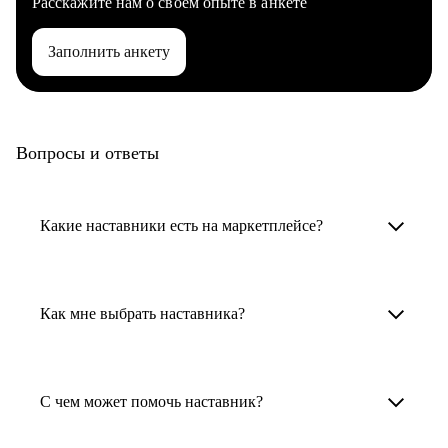
Расскажите нам о своем опыте в анкете
Заполнить анкету
Вопросы и ответы
Какие наставники есть на маркетплейсе?
Карьерные наставники — это HR-
специалисты, карьерные консультанты,
Как мне выбрать наставника?
психологи, резюмерайтеры и менторы.
Умный поиск поможет в три клика выбрать
Менторы работают в ИТ, дизайне, других
наставника для достижения вашей цели.
С чем может помочь наставник?
узкоспециализированных сферах. Они
помогут прокачать навыки, построить