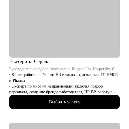
Екатерина
Середа
Руководитель подбора персонала в Яндекс / ex-Kaspersky, Coca-Cola HBC
• 8+ лет работы в области HR в таких отраслях, как IT, FMCG
и Pharma.
• Эксперт по многим направлениям, включая подбор
персонала, создание бренда работодателя, HR BP, работу с
молодежью и оценку компетенций.
Выбрать услугу
• 6+ лет опыта управления командой из 20+ человек,
распределенной по РФ и другим странам.
С чем помогу:
• Консультация по составлению продающего резюме: помогу