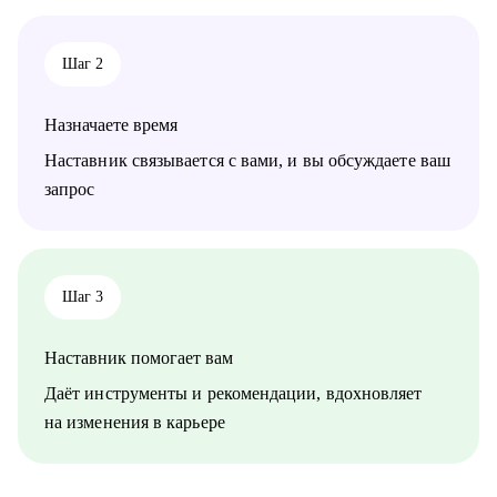
• IT-специалистам в направлениях Product Management,
Project Management, Program Management, Business Analysis.
• Другим специалистам в направлениях HR, Финансы,
Шаг 2
Юриспруденция, Продажи, Маркетинг.
Назначаете время
Наставник связывается с вами, и вы обсуждаете ваш
запрос
Шаг 3
Наставник помогает вам
Даёт инструменты и рекомендации, вдохновляет
на изменения в карьере