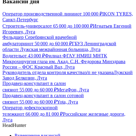
Вакансии дня
Оператор производственной линии
от
100 000
₽
IKON TYRES,
Санкт-Петербург
Строитель-универсал
от
65 000
до
100 000
₽
Игнатьев Евгений
Игоревич, Луга
Фельдшер Серебрянской врачебной
амбулатории
от
50 000
до
60 000
₽
ГБУЗ Ленинградской
области Лужская межрайонная больница, Луга
Водитель
от
43 000
₽
Филиал ФГАУ НМИЦ МНТК
Микрохирургия глаза им. Акад. С.Н. Федорова Минздрава
России – ФОС Красный Вал, Луга
Руководитель отдела контроля качества
з/п не указана
Лужский
Завод Белкозин, Луга
Продавец-консультант в салон
связи
от
55 000
до
60 000
₽
МегаФон, Луга
Продавец-консультант в салон сотовой
связи
от
55 000
до
60 000
₽
Yota, Луга
Оператор дефектоскопной
тележки
от
66 000
до
81 000
₽
Российские железные дороги,
Луга
HeadHunter
Размещение вакансий